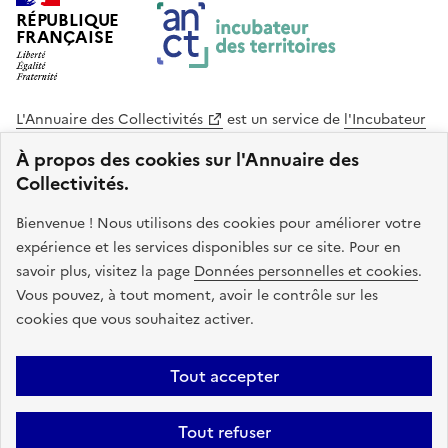
1
RÉPUBLIQUE
o
FRANÇAISE
f
3
L'Annuaire des Collectivités
est un service de
l'Incubateur
des Territoires
, une mission de
l'Agence Nationale de la
À propos des cookies sur l'Annuaire des
Cohésion des Territoires
. Le code source de ce site web
Collectivités.
est disponible en licence libre. Le design de ce site est conçu
avec le système de design de l’État.
Bienvenue ! Nous utilisons des cookies pour améliorer votre
expérience et les services disponibles sur ce site. Pour en
legifrance.gouv.fr
info.gouv.fr
savoir plus, visitez la page
Données personnelles et cookies
.
Vous pouvez, à tout moment, avoir le contrôle sur les
service-public.gouv.fr
data.gouv.fr
cookies que vous souhaitez activer.
Plan du site
Accessibilite : non conforme
Mentions légales
Tout accepter
Politique de confidentialité
Gestion des cookies
FAQ
Kit de
Tout refuser
communication
Statistiques
Code source