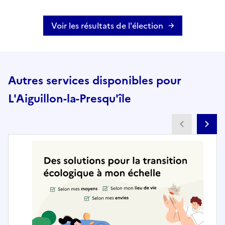
Voir les résultats de l'élection
Autres services disponibles pour
L'Aiguillon-la-Presqu'île
Partenai
Pa