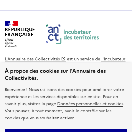
RÉPUBLIQUE
FRANÇAISE
L'Annuaire des Collectivités
est un service de
l'Incubateur
des Territoires
, une mission de
l'Agence Nationale de la
À propos des cookies sur l'Annuaire des
Cohésion des Territoires
. Le code source de ce site web
Collectivités.
est disponible en licence libre. Le design de ce site est conçu
avec le système de design de l’État.
Bienvenue ! Nous utilisons des cookies pour améliorer votre
expérience et les services disponibles sur ce site. Pour en
legifrance.gouv.fr
info.gouv.fr
savoir plus, visitez la page
Données personnelles et cookies
.
Vous pouvez, à tout moment, avoir le contrôle sur les
service-public.gouv.fr
data.gouv.fr
cookies que vous souhaitez activer.
Plan du site
Accessibilite : non conforme
Mentions légales