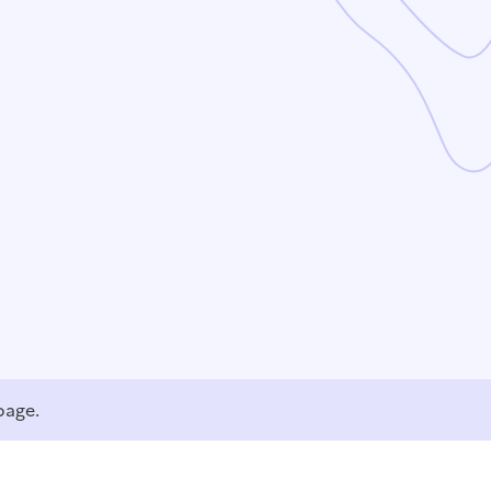
page.