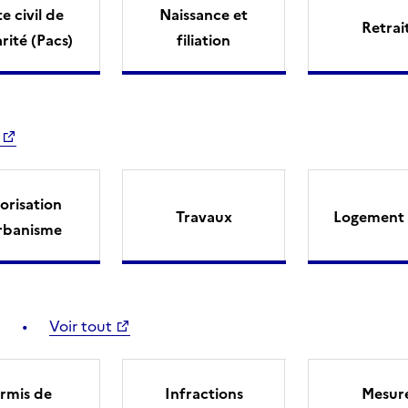
e civil de
Naissance et
Retrai
arité (Pacs)
filiation
orisation
Travaux
Logement 
rbanisme
Voir tout
rmis de
Infractions
Mesur