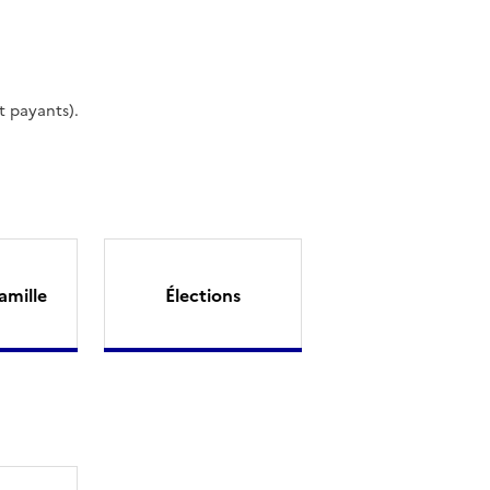
t payants).
amille
Élections