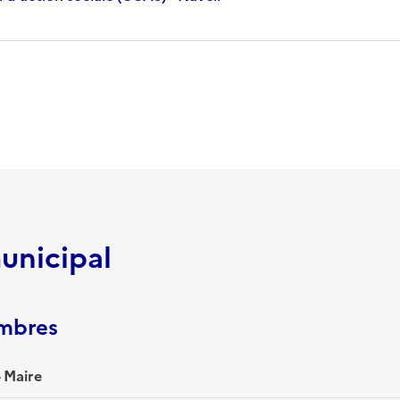
unicipal
embres
 Maire