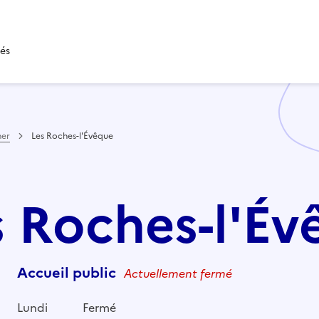
e
tés
her
Les Roches-l'Évêque
es Roches-l'É
Accueil public
Actuellement fermé
Lundi
Fermé