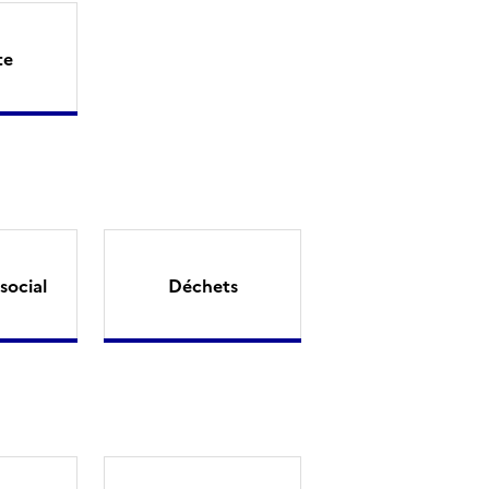
te
social
Déchets