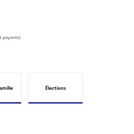
t payants).
amille
Élections