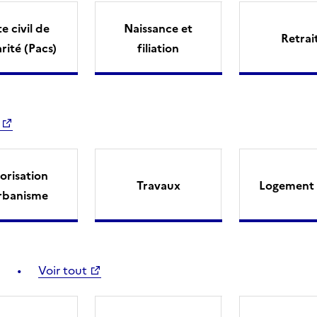
e civil de
Naissance et
Retrai
arité (Pacs)
filiation
orisation
Travaux
Logement 
rbanisme
Voir tout