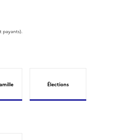
t payants).
amille
Élections