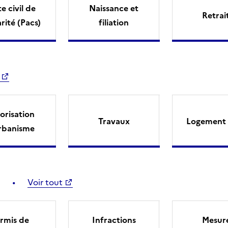
e civil de
Naissance et
Retrai
arité (Pacs)
filiation
orisation
Travaux
Logement 
rbanisme
Voir tout
rmis de
Infractions
Mesur