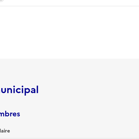
unicipal
embres
aire