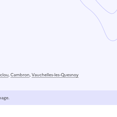
clou
,
Cambron
,
Vauchelles-les-Quesnoy
page.