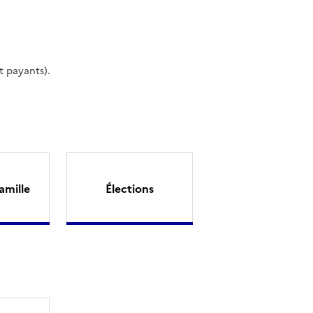
t payants).
amille
Élections