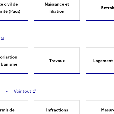
e civil de
Naissance et
Retrai
arité (Pacs)
filiation
orisation
Travaux
Logement 
rbanisme
Voir tout
rmis de
Infractions
Mesur