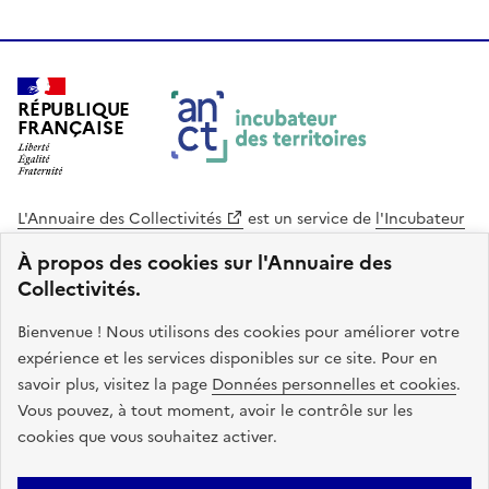
RÉPUBLIQUE
FRANÇAISE
L'Annuaire des Collectivités
est un service de
l'Incubateur
des Territoires
, une mission de
l'Agence Nationale de la
À propos des cookies sur l'Annuaire des
Cohésion des Territoires
. Le code source de ce site web
Collectivités.
est disponible en licence libre. Le design de ce site est conçu
avec le système de design de l’État.
Bienvenue ! Nous utilisons des cookies pour améliorer votre
expérience et les services disponibles sur ce site. Pour en
legifrance.gouv.fr
info.gouv.fr
savoir plus, visitez la page
Données personnelles et cookies
.
Vous pouvez, à tout moment, avoir le contrôle sur les
service-public.gouv.fr
data.gouv.fr
cookies que vous souhaitez activer.
Plan du site
Accessibilite : non conforme
Mentions légales