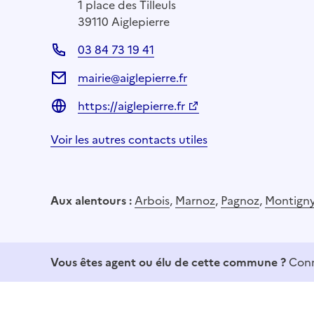
1 place des Tilleuls
39110 Aiglepierre
03 84 73 19 41
mairie@aiglepierre.fr
https://aiglepierre.fr
Voir les autres contacts utiles
Aux alentours :
Arbois
,
Marnoz
,
Pagnoz
,
Montigny
Vous êtes agent ou élu de cette commune ?
Conn