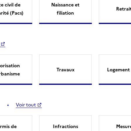
e civil de
Naissance et
Retrai
arité (Pacs)
filiation
orisation
Travaux
Logement 
rbanisme
Voir tout
rmis de
Infractions
Mesur