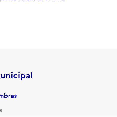
unicipal
embres
e