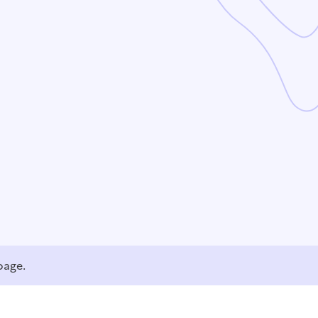
page.