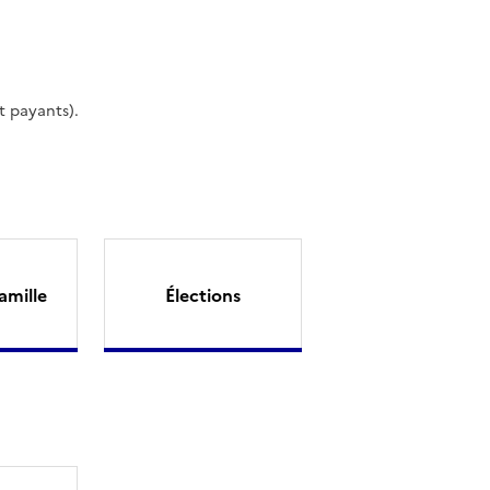
t payants).
amille
Élections