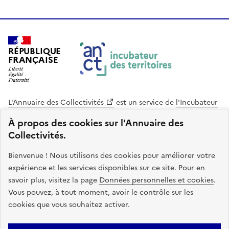
RÉPUBLIQUE
FRANÇAISE
L'Annuaire des Collectivités
est un service de
l'Incubateur
des Territoires
, une mission de
l'Agence Nationale de la
À propos des cookies sur l'Annuaire des
Cohésion des Territoires
. Le code source de ce site web
Collectivités.
est disponible en licence libre. Le design de ce site est conçu
avec le système de design de l’État.
Bienvenue ! Nous utilisons des cookies pour améliorer votre
expérience et les services disponibles sur ce site. Pour en
legifrance.gouv.fr
info.gouv.fr
savoir plus, visitez la page
Données personnelles et cookies
.
Vous pouvez, à tout moment, avoir le contrôle sur les
service-public.gouv.fr
data.gouv.fr
cookies que vous souhaitez activer.
Plan du site
Accessibilite : non conforme
Mentions légales