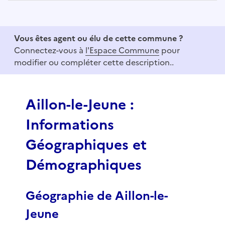
I
t
e
Vous êtes agent ou élu de cette commune ?
m
Connectez-vous à
l'Espace Commune
pour
1
modifier ou compléter cette description..
o
f
3
Aillon-le-Jeune :
Informations
Géographiques et
Démographiques
Géographie de Aillon-le-
Jeune