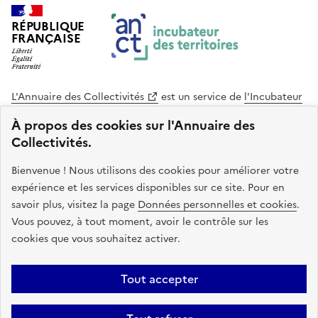
RÉPUBLIQUE
FRANÇAISE
L'Annuaire des Collectivités
est un service de
l'Incubateur
des Territoires
, une mission de
l'Agence Nationale de la
À propos des cookies sur l'Annuaire des
Cohésion des Territoires
. Le code source de ce site web
Collectivités.
est disponible en licence libre. Le design de ce site est conçu
avec le système de design de l’État.
Bienvenue ! Nous utilisons des cookies pour améliorer votre
expérience et les services disponibles sur ce site. Pour en
legifrance.gouv.fr
info.gouv.fr
savoir plus, visitez la page
Données personnelles et cookies
.
Vous pouvez, à tout moment, avoir le contrôle sur les
service-public.gouv.fr
data.gouv.fr
cookies que vous souhaitez activer.
Plan du site
Accessibilite : non conforme
Mentions légales
Tout accepter
Politique de confidentialité
Gestion des cookies
FAQ
Kit de