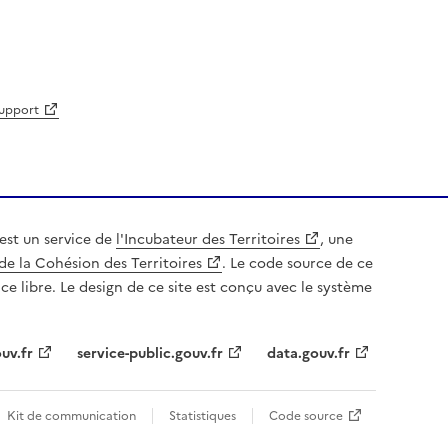
support
est un service de
l'Incubateur des Territoires
, une
de la Cohésion des Territoires
. Le code source de ce
nce libre. Le design de ce site est conçu avec le système
uv.fr
service-public.gouv.fr
data.gouv.fr
Kit de communication
Statistiques
Code source