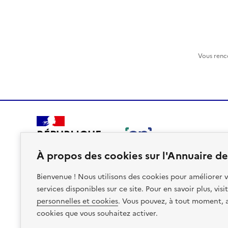
Vous renc
RÉPUBLIQUE
FRANÇAISE
À propos des cookies sur l'Annuaire des
Bienvenue ! Nous utilisons des cookies pour améliorer v
services disponibles sur ce site. Pour en savoir plus, vis
personnelles et cookies
. Vous pouvez, à tout moment, av
Plan du site
Accessibilite : non conforme
Mentions léga
cookies que vous souhaitez activer.