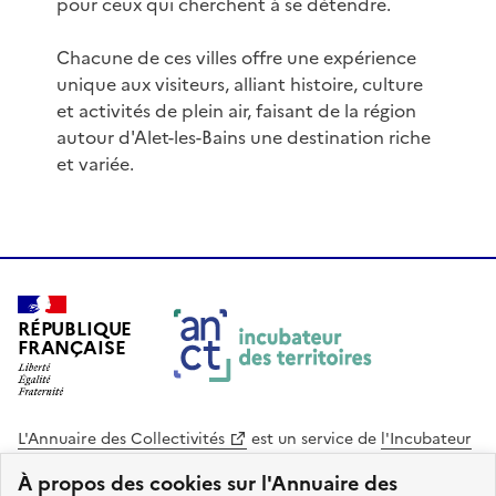
pour ceux qui cherchent à se détendre.
Chacune de ces villes offre une expérience
unique aux visiteurs, alliant histoire, culture
et activités de plein air, faisant de la région
autour d'Alet-les-Bains une destination riche
et variée.
RÉPUBLIQUE
FRANÇAISE
L'Annuaire des Collectivités
est un service de
l'Incubateur
des Territoires
, une mission de
l'Agence Nationale de la
À propos des cookies sur l'Annuaire des
Cohésion des Territoires
. Le code source de ce site web