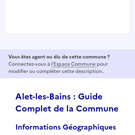
I
t
e
Vous êtes agent ou élu de cette commune ?
m
Connectez-vous à
l'Espace Commune
pour
1
modifier ou compléter cette description..
o
f
3
Alet-les-Bains : Guide
Complet de la Commune
Informations Géographiques