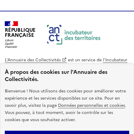
RÉPUBLIQUE
FRANÇAISE
L'Annuaire des Collectivités
est un service de
l'Incubateur
des Territoires
, une mission de
l'Agence Nationale de la
À propos des cookies sur l'Annuaire des
Cohésion des Territoires
. Le code source de ce site web
Collectivités.
est disponible en licence libre. Le design de ce site est conçu
avec le système de design de l’État.
Bienvenue ! Nous utilisons des cookies pour améliorer votre
expérience et les services disponibles sur ce site. Pour en
legifrance.gouv.fr
info.gouv.fr
savoir plus, visitez la page
Données personnelles et cookies
.
Vous pouvez, à tout moment, avoir le contrôle sur les
service-public.gouv.fr
data.gouv.fr
cookies que vous souhaitez activer.
Plan du site
Accessibilite : non conforme
Mentions légales