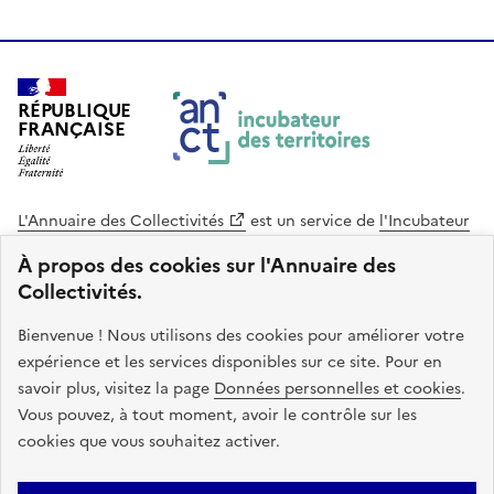
RÉPUBLIQUE
FRANÇAISE
L'Annuaire des Collectivités
est un service de
l'Incubateur
des Territoires
, une mission de
l'Agence Nationale de la
À propos des cookies sur l'Annuaire des
Cohésion des Territoires
. Le code source de ce site web
Collectivités.
est disponible en licence libre. Le design de ce site est conçu
avec le système de design de l’État.
Bienvenue ! Nous utilisons des cookies pour améliorer votre
expérience et les services disponibles sur ce site. Pour en
legifrance.gouv.fr
info.gouv.fr
savoir plus, visitez la page
Données personnelles et cookies
.
Vous pouvez, à tout moment, avoir le contrôle sur les
service-public.gouv.fr
data.gouv.fr
cookies que vous souhaitez activer.
Plan du site
Accessibilite : non conforme
Mentions légales