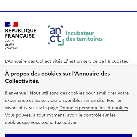
RÉPUBLIQUE
FRANÇAISE
L'Annuaire des Collectivités
est un service de
l'Incubateur
des Territoires
, une mission de
l'Agence Nationale de la
À propos des cookies sur l'Annuaire des
Cohésion des Territoires
. Le code source de ce site web
Collectivités.
est disponible en licence libre. Le design de ce site est conçu
avec le système de design de l’État.
Bienvenue ! Nous utilisons des cookies pour améliorer votre
expérience et les services disponibles sur ce site. Pour en
legifrance.gouv.fr
info.gouv.fr
savoir plus, visitez la page
Données personnelles et cookies
.
Vous pouvez, à tout moment, avoir le contrôle sur les
service-public.gouv.fr
data.gouv.fr
cookies que vous souhaitez activer.
Plan du site
Accessibilite : non conforme
Mentions légales