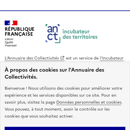
RÉPUBLIQUE
FRANÇAISE
L'Annuaire des Collectivités
est un service de
l'Incubateur
des Territoires
, une mission de
l'Agence Nationale de la
À propos des cookies sur l'Annuaire des
Cohésion des Territoires
. Le code source de ce site web
Collectivités.
est disponible en licence libre. Le design de ce site est conçu
avec le système de design de l’État.
Bienvenue ! Nous utilisons des cookies pour améliorer votre
expérience et les services disponibles sur ce site. Pour en
legifrance.gouv.fr
info.gouv.fr
savoir plus, visitez la page
Données personnelles et cookies
.
Vous pouvez, à tout moment, avoir le contrôle sur les
service-public.gouv.fr
data.gouv.fr
cookies que vous souhaitez activer.
Plan du site
Accessibilite : non conforme
Mentions légales