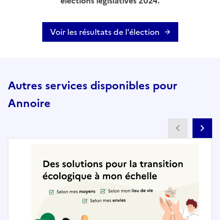
élections législatives 2024.
Voir les résultats de l'élection
Autres services disponibles pour
Annoire
Partenai
Pa