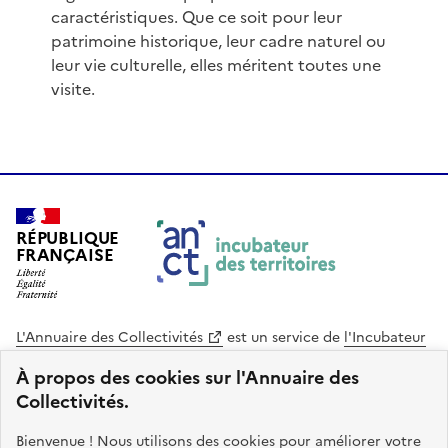
caractéristiques. Que ce soit pour leur
patrimoine historique, leur cadre naturel ou
leur vie culturelle, elles méritent toutes une
visite.
RÉPUBLIQUE
FRANÇAISE
L'Annuaire des Collectivités
est un service de
l'Incubateur
des Territoires
, une mission de
l'Agence Nationale de la
À propos des cookies sur l'Annuaire des
Cohésion des Territoires
. Le code source de ce site web
Collectivités.
est disponible en licence libre. Le design de ce site est conçu
avec le système de design de l’État.
Bienvenue ! Nous utilisons des cookies pour améliorer votre