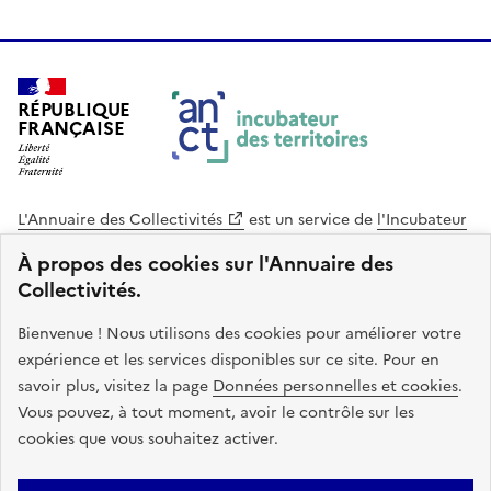
RÉPUBLIQUE
FRANÇAISE
L'Annuaire des Collectivités
est un service de
l'Incubateur
des Territoires
, une mission de
l'Agence Nationale de la
À propos des cookies sur l'Annuaire des
Cohésion des Territoires
. Le code source de ce site web
Collectivités.
est disponible en licence libre. Le design de ce site est conçu
avec le système de design de l’État.
Bienvenue ! Nous utilisons des cookies pour améliorer votre
expérience et les services disponibles sur ce site. Pour en
legifrance.gouv.fr
info.gouv.fr
savoir plus, visitez la page
Données personnelles et cookies
.
Vous pouvez, à tout moment, avoir le contrôle sur les
service-public.gouv.fr
data.gouv.fr
cookies que vous souhaitez activer.
Plan du site
Accessibilite : non conforme
Mentions légales