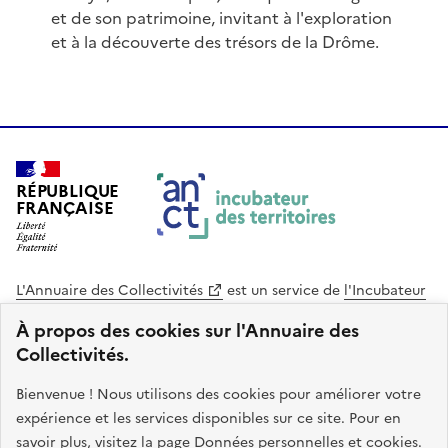
et de son patrimoine, invitant à l'exploration
et à la découverte des trésors de la Drôme.
RÉPUBLIQUE
FRANÇAISE
L'Annuaire des Collectivités
est un service de
l'Incubateur
des Territoires
, une mission de
l'Agence Nationale de la
À propos des cookies sur l'Annuaire des
Cohésion des Territoires
. Le code source de ce site web
Collectivités.
est disponible en licence libre. Le design de ce site est conçu
avec le système de design de l’État.
Bienvenue ! Nous utilisons des cookies pour améliorer votre
expérience et les services disponibles sur ce site. Pour en
legifrance.gouv.fr
info.gouv.fr
savoir plus, visitez la page
Données personnelles et cookies
.