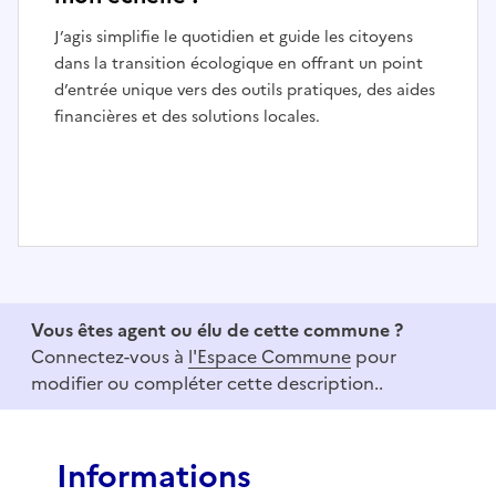
J’agis simplifie le quotidien et guide les citoyens
dans la transition écologique en offrant un point
d’entrée unique vers des outils pratiques, des aides
financières et des solutions locales.
I
t
e
Vous êtes agent ou élu de cette commune ?
m
Connectez-vous à
l'Espace Commune
pour
1
modifier ou compléter cette description..
o
f
3
Informations