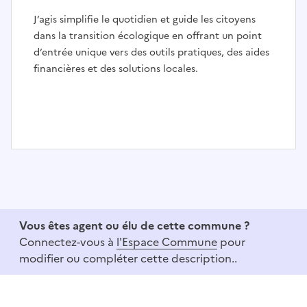
J’agis simplifie le quotidien et guide les citoyens
dans la transition écologique en offrant un point
d’entrée unique vers des outils pratiques, des aides
financières et des solutions locales.
I
t
e
m
1
Vous êtes agent ou élu de cette commune ?
o
Connectez-vous à
l'Espace Commune
pour
f
modifier ou compléter cette description..
3