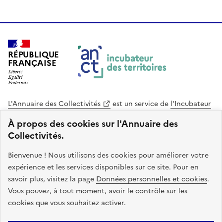
RÉPUBLIQUE
FRANÇAISE
L'Annuaire des Collectivités
est un service de
l'Incubateur
des Territoires
, une mission de
l'Agence Nationale de la
À propos des cookies sur l'Annuaire des
Cohésion des Territoires
. Le code source de ce site web
Collectivités.
est disponible en licence libre. Le design de ce site est conçu
avec le système de design de l’État.
Bienvenue ! Nous utilisons des cookies pour améliorer votre
expérience et les services disponibles sur ce site. Pour en
legifrance.gouv.fr
info.gouv.fr
savoir plus, visitez la page
Données personnelles et cookies
.
Vous pouvez, à tout moment, avoir le contrôle sur les
service-public.gouv.fr
data.gouv.fr
cookies que vous souhaitez activer.