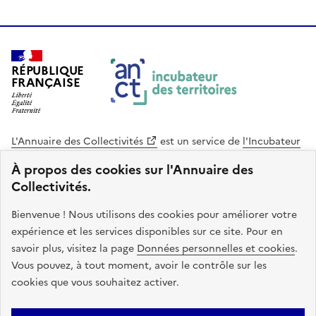
RÉPUBLIQUE
FRANÇAISE
L'Annuaire des Collectivités
est un service de
l'Incubateur
des Territoires
, une mission de
l'Agence Nationale de la
À propos des cookies sur l'Annuaire des
Cohésion des Territoires
. Le code source de ce site web
Collectivités.
est disponible en licence libre. Le design de ce site est conçu
avec le système de design de l’État.
Bienvenue ! Nous utilisons des cookies pour améliorer votre
expérience et les services disponibles sur ce site. Pour en
legifrance.gouv.fr
info.gouv.fr
savoir plus, visitez la page
Données personnelles et cookies
.
Vous pouvez, à tout moment, avoir le contrôle sur les
service-public.gouv.fr
data.gouv.fr
cookies que vous souhaitez activer.
Plan du site
Accessibilite : non conforme
Mentions légales