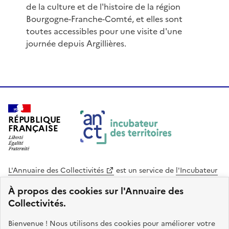
de la culture et de l'histoire de la région
Bourgogne-Franche-Comté, et elles sont
toutes accessibles pour une visite d'une
journée depuis Argillières.
RÉPUBLIQUE
FRANÇAISE
L'Annuaire des Collectivités
est un service de
l'Incubateur
des Territoires
, une mission de
l'Agence Nationale de la
À propos des cookies sur l'Annuaire des
Cohésion des Territoires
. Le code source de ce site web
Collectivités.
est disponible en licence libre. Le design de ce site est conçu
avec le système de design de l’État.
Bienvenue ! Nous utilisons des cookies pour améliorer votre