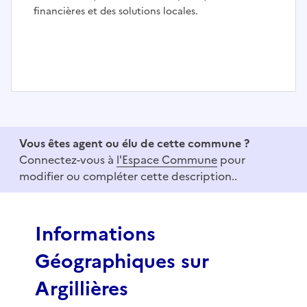
financières et des solutions locales.
I
t
e
Vous êtes agent ou élu de cette commune ?
m
Connectez-vous à
l'Espace Commune
pour
1
modifier ou compléter cette description..
o
f
3
Informations
Géographiques sur
Argillières