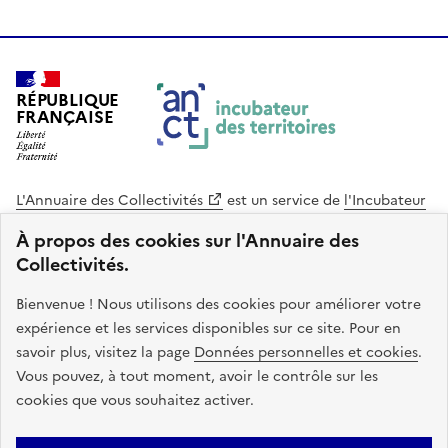
RÉPUBLIQUE
FRANÇAISE
L'Annuaire des Collectivités
est un service de
l'Incubateur
des Territoires
, une mission de
l'Agence Nationale de la
À propos des cookies sur l'Annuaire des
Cohésion des Territoires
. Le code source de ce site web
Collectivités.
est disponible en licence libre. Le design de ce site est conçu
avec le système de design de l’État.
Bienvenue ! Nous utilisons des cookies pour améliorer votre
expérience et les services disponibles sur ce site. Pour en
legifrance.gouv.fr
info.gouv.fr
savoir plus, visitez la page
Données personnelles et cookies
.
Vous pouvez, à tout moment, avoir le contrôle sur les
service-public.gouv.fr
data.gouv.fr
cookies que vous souhaitez activer.
Plan du site
Accessibilite : non conforme
Mentions légales