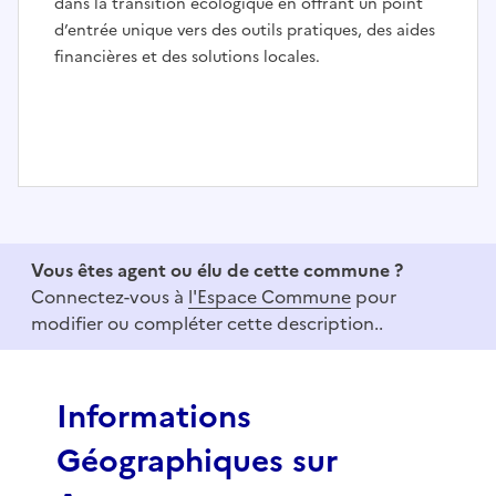
dans la transition écologique en offrant un point
d’entrée unique vers des outils pratiques, des aides
financières et des solutions locales.
I
t
e
Vous êtes agent ou élu de cette commune ?
m
Connectez-vous à
l'Espace Commune
pour
1
modifier ou compléter cette description..
o
f
3
Informations
Géographiques sur