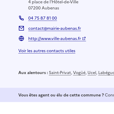
4 place de l'Hôtel-de-Ville
07200 Aubenas
04 75 87 81 00
contact@mairie-aubenas.fr
http://www.ville-aubenas.fr
Voir les autres contacts utiles
Aux alentours :
Saint-Privat
,
Vogüé
,
Ucel
,
Labégu
Vous êtes agent ou élu de cette commune ?
Conn