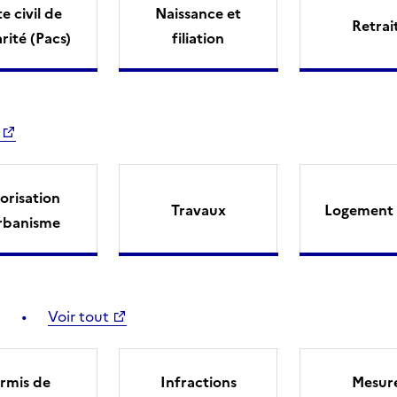
e civil de
Naissance et
Retrai
arité (Pacs)
filiation
orisation
Travaux
Logement 
rbanisme
Voir tout
rmis de
Infractions
Mesur