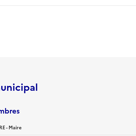
unicipal
embres
E - Maire