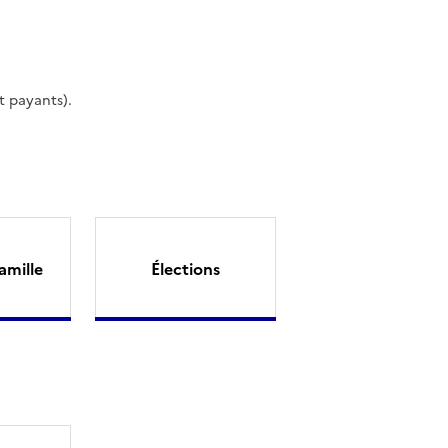
t payants).
amille
Élections