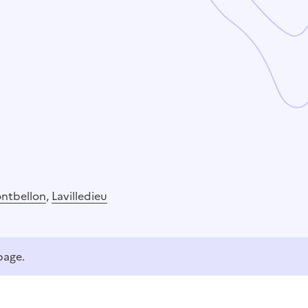
ontbellon
,
Lavilledieu
page.