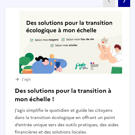
Partenai
Pa
J’agis
Des solutions pour la transition à
mon échelle !
J’agis simplifie le quotidien et guide les citoyens
dans la transition écologique en offrant un point
d’entrée unique vers des outils pratiques, des aides
financières et des solutions locales.