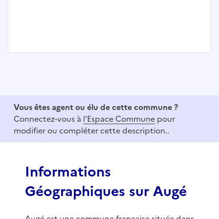
I
t
e
m
1
Vous êtes agent ou élu de cette commune ?
o
Connectez-vous à
l'Espace Commune
pour
f
modifier ou compléter cette description..
3
Informations
Géographiques sur Augé
Augé est une commune française située dans