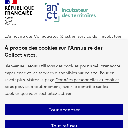
RÉPUBLIQUE
FRANÇAISE
L'Annuaire des Collectivités
est un service de
l'Incubateur
des Territoires
, une mission de
l'Agence Nationale de la
À propos des cookies sur l'Annuaire des
Cohésion des Territoires
. Le code source de ce site web
Collectivités.
est disponible en licence libre. Le design de ce site est conçu
avec le système de design de l’État.
Bienvenue ! Nous utilisons des cookies pour améliorer votre
expérience et les services disponibles sur ce site. Pour en
legifrance.gouv.fr
info.gouv.fr
savoir plus, visitez la page
Données personnelles et cookies
.
Vous pouvez, à tout moment, avoir le contrôle sur les
service-public.gouv.fr
data.gouv.fr
cookies que vous souhaitez activer.
Plan du site
Accessibilite : non conforme
Mentions légales
Tout accepter
Politique de confidentialité
Gestion des cookies
FAQ
Kit de
Tout refuser
communication
Statistiques
Code source