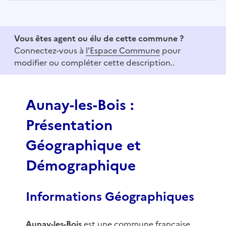
I
t
e
Vous êtes agent ou élu de cette commune ?
m
Connectez-vous à
l'Espace Commune
pour
1
modifier ou compléter cette description..
o
f
3
Aunay-les-Bois :
Présentation
Géographique et
Démographique
Informations Géographiques
Aunay-les-Bois
est une commune française