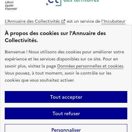
L'Annuaire des Collectivités
est un service de
l'Incubateur
des Territoires
, une mission de
l'Agence Nationale de la
À propos des cookies sur l'Annuaire des
Cohésion des Territoires
. Le code source de ce site web
Collectivités.
est disponible en licence libre. Le design de ce site est conçu
avec le système de design de l’État.
Bienvenue ! Nous utilisons des cookies pour améliorer votre
expérience et les services disponibles sur ce site. Pour en
legifrance.gouv.fr
info.gouv.fr
savoir plus, visitez la page
Données personnelles et cookies
.
Vous pouvez, à tout moment, avoir le contrôle sur les
service-public.gouv.fr
data.gouv.fr
cookies que vous souhaitez activer.
Plan du site
Accessibilite : non conforme
Mentions légales
Tout accepter
Politique de confidentialité
Gestion des cookies
FAQ
Kit de
Tout refuser
communication
Statistiques
Code source
Sauf mention contraire, tous les contenus de ce site sont sous
licence
Personnaliser