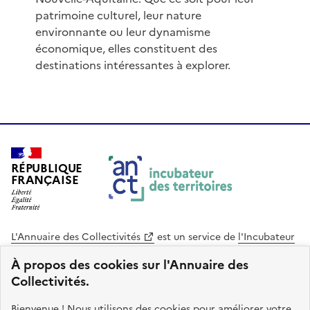
patrimoine culturel, leur nature
environnante ou leur dynamisme
économique, elles constituent des
destinations intéressantes à explorer.
RÉPUBLIQUE
FRANÇAISE
L'Annuaire des Collectivités
est un service de
l'Incubateur
des Territoires
, une mission de
l'Agence Nationale de la
À propos des cookies sur l'Annuaire des
Cohésion des Territoires
. Le code source de ce site web
Collectivités.
est disponible en licence libre. Le design de ce site est conçu
avec le système de design de l’État.
Bienvenue ! Nous utilisons des cookies pour améliorer votre