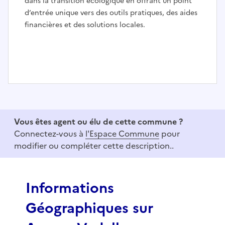
dans la transition écologique en offrant un point
d’entrée unique vers des outils pratiques, des aides
financières et des solutions locales.
I
t
e
Vous êtes agent ou élu de cette commune ?
m
Connectez-vous à
l'Espace Commune
pour
1
modifier ou compléter cette description..
o
f
3
Informations
Géographiques sur