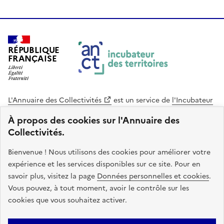
RÉPUBLIQUE
FRANÇAISE
L'Annuaire des Collectivités
est un service de
l'Incubateur
des Territoires
, une mission de
l'Agence Nationale de la
À propos des cookies sur l'Annuaire des
Cohésion des Territoires
. Le code source de ce site web
Collectivités.
est disponible en licence libre. Le design de ce site est conçu
avec le système de design de l’État.
Bienvenue ! Nous utilisons des cookies pour améliorer votre
expérience et les services disponibles sur ce site. Pour en
legifrance.gouv.fr
info.gouv.fr
savoir plus, visitez la page
Données personnelles et cookies
.
Vous pouvez, à tout moment, avoir le contrôle sur les
service-public.gouv.fr
data.gouv.fr
cookies que vous souhaitez activer.
Plan du site
Accessibilite : non conforme
Mentions légales