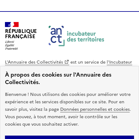
RÉPUBLIQUE
FRANÇAISE
L'Annuaire des Collectivités
est un service de
l'Incubateur
des Territoires
, une mission de
l'Agence Nationale de la
À propos des cookies sur l'Annuaire des
Cohésion des Territoires
. Le code source de ce site web
Collectivités.
est disponible en licence libre. Le design de ce site est conçu
avec le système de design de l’État.
Bienvenue ! Nous utilisons des cookies pour améliorer votre
expérience et les services disponibles sur ce site. Pour en
legifrance.gouv.fr
info.gouv.fr
savoir plus, visitez la page
Données personnelles et cookies
.
Vous pouvez, à tout moment, avoir le contrôle sur les
service-public.gouv.fr
data.gouv.fr
cookies que vous souhaitez activer.
Plan du site
Accessibilite : non conforme
Mentions légales