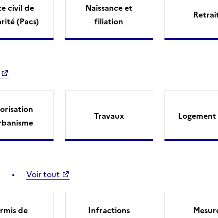
e civil de
Naissance et
Retrai
arité (Pacs)
filiation
orisation
Travaux
Logement 
rbanisme
Voir tout
rmis de
Infractions
Mesur