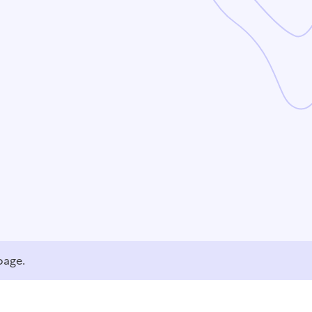
page.