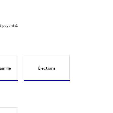
t payants).
amille
Élections