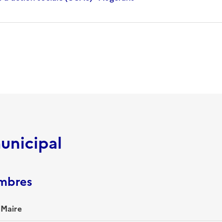
unicipal
embres
Maire