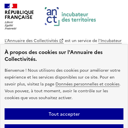
RÉPUBLIQUE
FRANÇAISE
L'Annuaire des Collectivités
est un service de
l'Incubateur
des Territoires
, une mission de
l'Agence Nationale de la
À propos des cookies sur l'Annuaire des
Cohésion des Territoires
. Le code source de ce site web
Collectivités.
est disponible en licence libre. Le design de ce site est conçu
avec le système de design de l’État.
Bienvenue ! Nous utilisons des cookies pour améliorer votre
expérience et les services disponibles sur ce site. Pour en
legifrance.gouv.fr
info.gouv.fr
savoir plus, visitez la page
Données personnelles et cookies
.
Vous pouvez, à tout moment, avoir le contrôle sur les
service-public.gouv.fr
data.gouv.fr
cookies que vous souhaitez activer.
Plan du site
Accessibilite : non conforme
Mentions légales
Tout accepter
Politique de confidentialité
Gestion des cookies
FAQ
Kit de