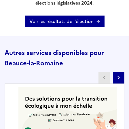
élections législatives 2024.
Voir les résultats de l'élection
Autres services disponibles pour
Beauce-la-Romaine
Partenai
Pa