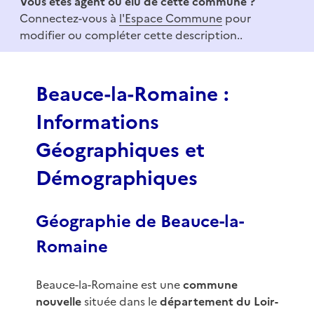
Vous êtes agent ou élu de cette commune ?
m
Connectez-vous à
l'Espace Commune
pour
1
modifier ou compléter cette description..
o
f
3
Beauce-la-Romaine :
Informations
Géographiques et
Démographiques
Géographie de Beauce-la-
Romaine
Beauce-la-Romaine est une
commune
nouvelle
située dans le
département du Loir-