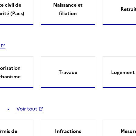
e civil de
Naissance et
Retrai
arité (Pacs)
filiation
orisation
Travaux
Logement 
rbanisme
Voir tout
rmis de
Infractions
Mesur