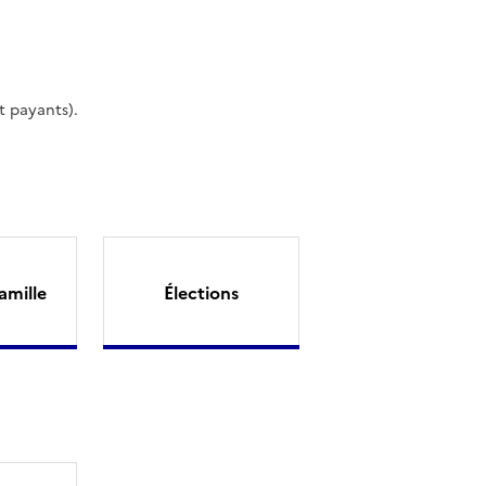
t payants).
amille
Élections