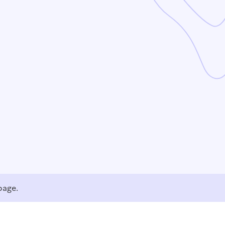
page.