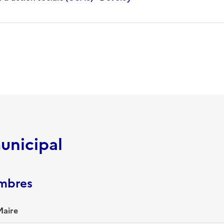
unicipal
embres
Maire