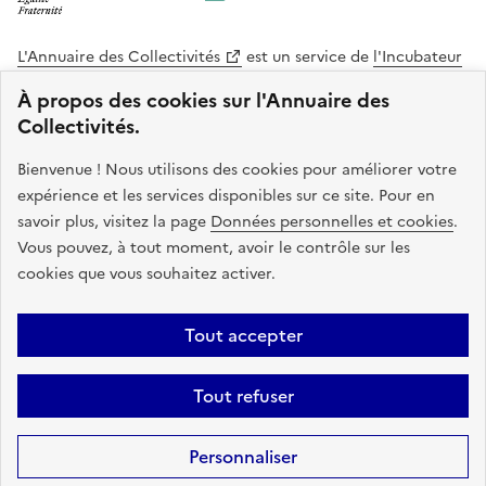
L'Annuaire des Collectivités
est un service de
l'Incubateur
des Territoires
, une mission de
l'Agence Nationale de la
À propos des cookies sur l'Annuaire des
Cohésion des Territoires
. Le code source de ce site web
Collectivités.
est disponible en licence libre. Le design de ce site est conçu
avec le système de design de l’État.
Bienvenue ! Nous utilisons des cookies pour améliorer votre
expérience et les services disponibles sur ce site. Pour en
legifrance.gouv.fr
info.gouv.fr
savoir plus, visitez la page
Données personnelles et cookies
.
Vous pouvez, à tout moment, avoir le contrôle sur les
service-public.gouv.fr
data.gouv.fr
cookies que vous souhaitez activer.
Plan du site
Accessibilite : non conforme
Mentions légales
Tout accepter
Politique de confidentialité
Gestion des cookies
FAQ
Kit de
Tout refuser
communication
Statistiques
Code source
Sauf mention contraire, tous les contenus de ce site sont sous
licence
Personnaliser
etalab-2.0