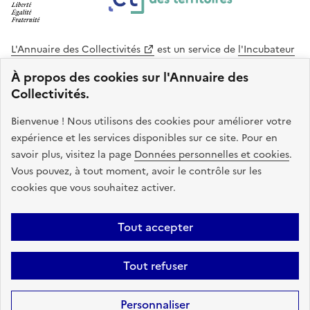
L'Annuaire des Collectivités
est un service de
l'Incubateur
des Territoires
, une mission de
l'Agence Nationale de la
À propos des cookies sur l'Annuaire des
Cohésion des Territoires
. Le code source de ce site web
Collectivités.
est disponible en licence libre. Le design de ce site est conçu
avec le système de design de l’État.
Bienvenue ! Nous utilisons des cookies pour améliorer votre
expérience et les services disponibles sur ce site. Pour en
legifrance.gouv.fr
info.gouv.fr
savoir plus, visitez la page
Données personnelles et cookies
.
Vous pouvez, à tout moment, avoir le contrôle sur les
service-public.gouv.fr
data.gouv.fr
cookies que vous souhaitez activer.
Plan du site
Accessibilite : non conforme
Mentions légales
Tout accepter
Politique de confidentialité
Gestion des cookies
FAQ
Kit de
Tout refuser
communication
Statistiques
Code source
Sauf mention contraire, tous les contenus de ce site sont sous
licence
Personnaliser