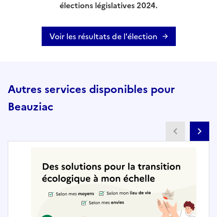
élections législatives 2024.
Voir les résultats de l'élection
Autres services disponibles pour
Beauziac
Partenai
Pa