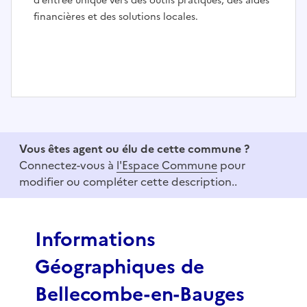
d’entrée unique vers des outils pratiques, des aides
financières et des solutions locales.
I
t
e
Vous êtes agent ou élu de cette commune ?
m
Connectez-vous à
l'Espace Commune
pour
1
modifier ou compléter cette description..
o
f
3
Informations
Géographiques de
Bellecombe-en-Bauges