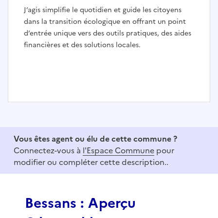
J’agis simplifie le quotidien et guide les citoyens
dans la transition écologique en offrant un point
d’entrée unique vers des outils pratiques, des aides
financières et des solutions locales.
I
t
e
Vous êtes agent ou élu de cette commune ?
m
Connectez-vous à
l'Espace Commune
pour
1
modifier ou compléter cette description..
o
f
3
Bessans : Aperçu