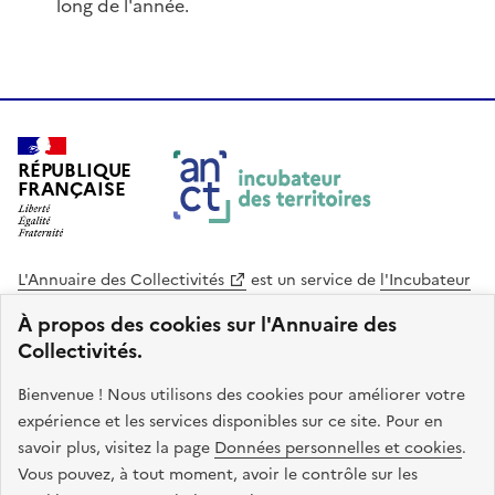
long de l'année.
RÉPUBLIQUE
FRANÇAISE
L'Annuaire des Collectivités
est un service de
l'Incubateur
des Territoires
, une mission de
l'Agence Nationale de la
À propos des cookies sur l'Annuaire des
Cohésion des Territoires
. Le code source de ce site web
Collectivités.
est disponible en licence libre. Le design de ce site est conçu
avec le système de design de l’État.
Bienvenue ! Nous utilisons des cookies pour améliorer votre
expérience et les services disponibles sur ce site. Pour en
legifrance.gouv.fr
info.gouv.fr
savoir plus, visitez la page
Données personnelles et cookies
.
Vous pouvez, à tout moment, avoir le contrôle sur les
service-public.gouv.fr
data.gouv.fr