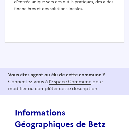
d’entrée unique vers des outils pratiques, des aides
financières et des solutions locales.
I
t
e
m
1
Vous êtes agent ou élu de cette commune ?
o
Connectez-vous à
l'Espace Commune
pour
f
modifier ou compléter cette description..
3
Informations
Géographiques de Betz