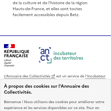
de la culture et de l'histoire de la région
Hauts-de-France, et elles sont toutes
facilement accessibles depuis Betz.
RÉPUBLIQUE
FRANÇAISE
L'Annuaire des Collectivités
est un service de
l'Incubateur
des Territoires
, une mission de
l'Agence Nationale de la
À propos des cookies sur l'Annuaire des
Cohésion des Territoires
. Le code source de ce site web
Collectivités.
est disponible en licence libre. Le design de ce site est conçu
avec le système de design de l’État.
Bienvenue ! Nous utilisons des cookies pour améliorer votre
expérience et les services disponibles sur ce site. Pour en