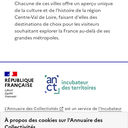
Chacune de ces villes offre un aperçu unique
de la culture et de l'histoire de la région
Centre-Val de Loire, faisant d'elles des
destinations de choix pour les visiteurs
souhaitant explorer la France au-delà de ses
grandes métropoles.
RÉPUBLIQUE
FRANÇAISE
L'Annuaire des Collectivités
est un service de
l'Incubateur
des Territoires
, une mission de
l'Agence Nationale de la
À propos des cookies sur l'Annuaire des
Cohésion des Territoires
. Le code source de ce site web
Collectivités.