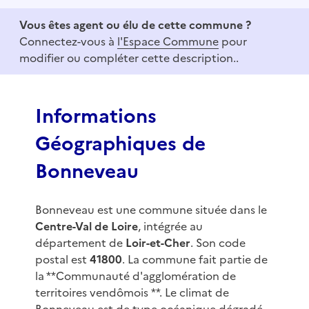
e
Vous êtes agent ou élu de cette commune ?
m
Connectez-vous à
l'Espace Commune
pour
1
modifier ou compléter cette description..
o
f
3
Informations
Géographiques de
Bonneveau
Bonneveau est une commune située dans le
Centre-Val de Loire
, intégrée au
département de
Loir-et-Cher
. Son code
postal est
41800
. La commune fait partie de
la **Communauté d'agglomération de
territoires vendômois **. Le climat de