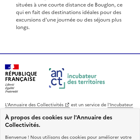
situées à une courte distance de Bouglon, ce
qui en fait des destinations idéales pour des
excursions d'une journée ou des séjours plus
longs.
RÉPUBLIQUE
FRANÇAISE
L'Annuaire des Collectivités
est un service de
l'Incubateur
des Territoires
, une mission de
l'Agence Nationale de la
À propos des cookies sur l'Annuaire des
Cohésion des Territoires
. Le code source de ce site web
Collectivités.
est disponible en licence libre. Le design de ce site est conçu
avec le système de design de l’État.
Bienvenue ! Nous utilisons des cookies pour améliorer votre