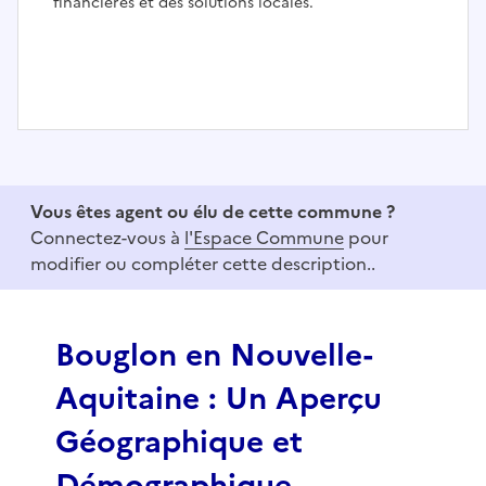
financières et des solutions locales.
I
t
e
Vous êtes agent ou élu de cette commune ?
m
Connectez-vous à
l'Espace Commune
pour
1
modifier ou compléter cette description..
o
f
3
Bouglon en Nouvelle-
Aquitaine : Un Aperçu
Géographique et
Démographique