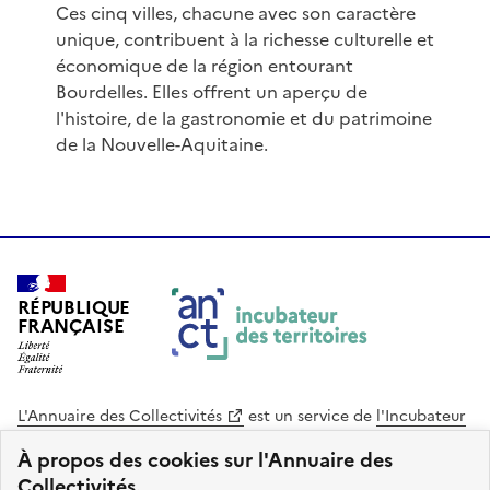
Ces cinq villes, chacune avec son caractère
unique, contribuent à la richesse culturelle et
économique de la région entourant
Bourdelles. Elles offrent un aperçu de
l'histoire, de la gastronomie et du patrimoine
de la Nouvelle-Aquitaine.
RÉPUBLIQUE
FRANÇAISE
L'Annuaire des Collectivités
est un service de
l'Incubateur
des Territoires
, une mission de
l'Agence Nationale de la
À propos des cookies sur l'Annuaire des
Cohésion des Territoires
. Le code source de ce site web
Collectivités.