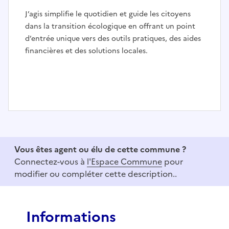
J’agis simplifie le quotidien et guide les citoyens
dans la transition écologique en offrant un point
d’entrée unique vers des outils pratiques, des aides
financières et des solutions locales.
I
t
e
Vous êtes agent ou élu de cette commune ?
m
Connectez-vous à
l'Espace Commune
pour
1
modifier ou compléter cette description..
o
f
3
Informations