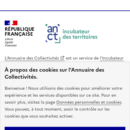
RÉPUBLIQUE
FRANÇAISE
L'Annuaire des Collectivités
est un service de
l'Incubateur
des Territoires
, une mission de
l'Agence Nationale de la
À propos des cookies sur l'Annuaire des
Cohésion des Territoires
. Le code source de ce site web
Collectivités.
est disponible en licence libre. Le design de ce site est conçu
avec le système de design de l’État.
Bienvenue ! Nous utilisons des cookies pour améliorer votre
expérience et les services disponibles sur ce site. Pour en
legifrance.gouv.fr
info.gouv.fr
savoir plus, visitez la page
Données personnelles et cookies
.
Vous pouvez, à tout moment, avoir le contrôle sur les
service-public.gouv.fr
data.gouv.fr
cookies que vous souhaitez activer.
Plan du site
Accessibilite : non conforme
Mentions légales