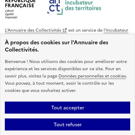
RÉPUBLIQUE
FRANÇAISE
L'Annuaire des Collectivités
est un service de
l'Incubateur
des Territoires
, une mission de
l'Agence Nationale de la
À propos des cookies sur l'Annuaire des
Cohésion des Territoires
. Le code source de ce site web
Collectivités.
est disponible en licence libre. Le design de ce site est conçu
avec le système de design de l’État.
Bienvenue ! Nous utilisons des cookies pour améliorer votre
expérience et les services disponibles sur ce site. Pour en
legifrance.gouv.fr
info.gouv.fr
savoir plus, visitez la page
Données personnelles et cookies
.
Vous pouvez, à tout moment, avoir le contrôle sur les
service-public.gouv.fr
data.gouv.fr
cookies que vous souhaitez activer.
Plan du site
Accessibilite : non conforme
Mentions légales
Tout accepter
Politique de confidentialité
Gestion des cookies
FAQ
Kit de
Tout refuser
communication
Statistiques
Code source