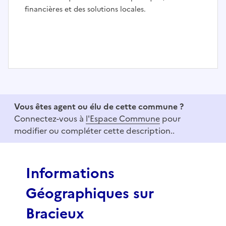
financières et des solutions locales.
I
t
e
Vous êtes agent ou élu de cette commune ?
m
Connectez-vous à
l'Espace Commune
pour
1
modifier ou compléter cette description..
o
f
3
Informations
Géographiques sur
Bracieux