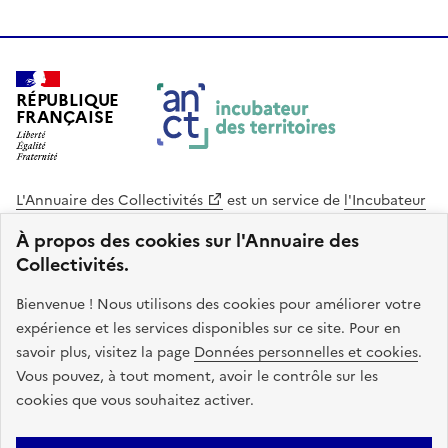
RÉPUBLIQUE
FRANÇAISE
L'Annuaire des Collectivités
est un service de
l'Incubateur
des Territoires
, une mission de
l'Agence Nationale de la
À propos des cookies sur l'Annuaire des
Cohésion des Territoires
. Le code source de ce site web
Collectivités.
est disponible en licence libre. Le design de ce site est conçu
avec le système de design de l’État.
Bienvenue ! Nous utilisons des cookies pour améliorer votre
expérience et les services disponibles sur ce site. Pour en
legifrance.gouv.fr
info.gouv.fr
savoir plus, visitez la page
Données personnelles et cookies
.
Vous pouvez, à tout moment, avoir le contrôle sur les
service-public.gouv.fr
data.gouv.fr
cookies que vous souhaitez activer.
Plan du site
Accessibilite : non conforme
Mentions légales