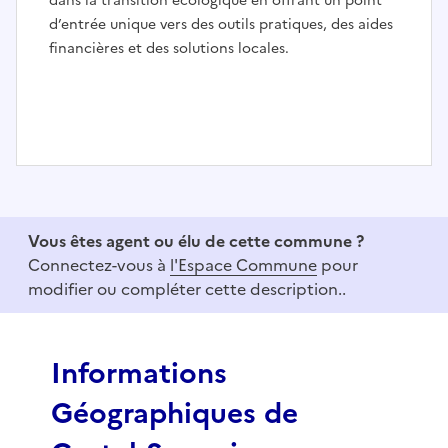
dans la transition écologique en offrant un point
d’entrée unique vers des outils pratiques, des aides
financières et des solutions locales.
I
t
e
Vous êtes agent ou élu de cette commune ?
m
Connectez-vous à
l'Espace Commune
pour
1
modifier ou compléter cette description..
o
f
3
Informations
Géographiques de