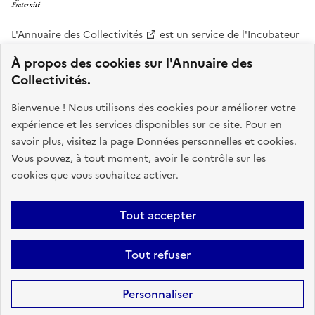
L'Annuaire des Collectivités
est un service de
l'Incubateur
des Territoires
, une mission de
l'Agence Nationale de la
À propos des cookies sur l'Annuaire des
Cohésion des Territoires
. Le code source de ce site web
Collectivités.
est disponible en licence libre. Le design de ce site est conçu
avec le système de design de l’État.
Bienvenue ! Nous utilisons des cookies pour améliorer votre
expérience et les services disponibles sur ce site. Pour en
legifrance.gouv.fr
info.gouv.fr
savoir plus, visitez la page
Données personnelles et cookies
.
Vous pouvez, à tout moment, avoir le contrôle sur les
service-public.gouv.fr
data.gouv.fr
cookies que vous souhaitez activer.
Plan du site
Accessibilite : non conforme
Mentions légales
Tout accepter
Politique de confidentialité
Gestion des cookies
FAQ
Kit de
Tout refuser
communication
Statistiques
Code source
Sauf mention contraire, tous les contenus de ce site sont sous
licence
Personnaliser
etalab-2.0