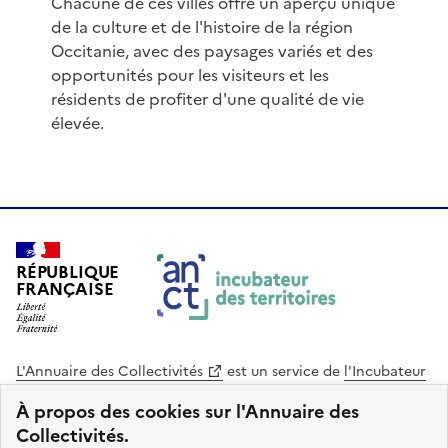
Chacune de ces villes offre un aperçu unique
de la culture et de l'histoire de la région
Occitanie, avec des paysages variés et des
opportunités pour les visiteurs et les
résidents de profiter d'une qualité de vie
élevée.
RÉPUBLIQUE
FRANÇAISE
L'Annuaire des Collectivités
est un service de
l'Incubateur
des Territoires
, une mission de
l'Agence Nationale de la
À propos des cookies sur l'Annuaire des
Cohésion des Territoires
. Le code source de ce site web
Collectivités.
est disponible en licence libre. Le design de ce site est conçu