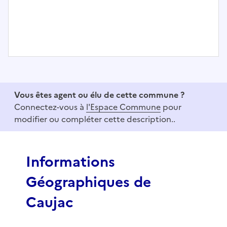
I
t
e
Vous êtes agent ou élu de cette commune ?
m
Connectez-vous à
l'Espace Commune
pour
1
modifier ou compléter cette description..
o
f
3
Informations
Géographiques de
Caujac