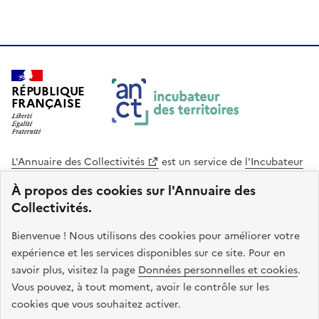
RÉPUBLIQUE
FRANÇAISE
L'Annuaire des Collectivités
est un service de
l'Incubateur
des Territoires
, une mission de
l'Agence Nationale de la
À propos des cookies sur l'Annuaire des
Cohésion des Territoires
. Le code source de ce site web
Collectivités.
est disponible en licence libre. Le design de ce site est conçu
avec le système de design de l’État.
Bienvenue ! Nous utilisons des cookies pour améliorer votre
expérience et les services disponibles sur ce site. Pour en
legifrance.gouv.fr
info.gouv.fr
savoir plus, visitez la page
Données personnelles et cookies
.
Vous pouvez, à tout moment, avoir le contrôle sur les
service-public.gouv.fr
data.gouv.fr
cookies que vous souhaitez activer.