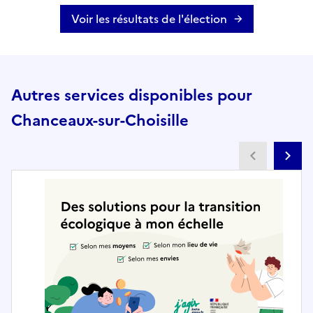
Voir les résultats de l'élection
Autres services disponibles pour
Chanceaux-sur-Choisille
Partenai
Pa