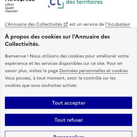
L'Annuaire des Collectivités
est un service de
l'Incubateur
des Territoires
, une mission de
l'Agence Nationale de la
À propos des cookies sur l'Annuaire des
Cohésion des Territoires
. Le code source de ce site web
Collectivités.
est disponible en licence libre. Le design de ce site est conçu
avec le système de design de l’État.
Bienvenue ! Nous utilisons des cookies pour améliorer votre
expérience et les services disponibles sur ce site. Pour en
legifrance.gouv.fr
info.gouv.fr
savoir plus, visitez la page
Données personnelles et cookies
.
Vous pouvez, à tout moment, avoir le contrôle sur les
service-public.gouv.fr
data.gouv.fr
cookies que vous souhaitez activer.
Plan du site
Accessibilite : non conforme
Mentions légales
Tout accepter
Politique de confidentialité
Gestion des cookies
FAQ
Kit de
Tout refuser
communication
Statistiques
Code source
Sauf mention contraire, tous les contenus de ce site sont sous
licence