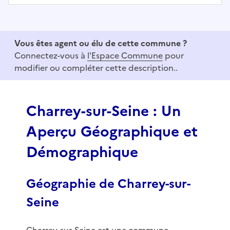
I
t
e
Vous êtes agent ou élu de cette commune ?
m
Connectez-vous à
l'Espace Commune
pour
1
modifier ou compléter cette description..
o
f
3
Charrey-sur-Seine : Un
Aperçu Géographique et
Démographique
Géographie de Charrey-sur-
Seine